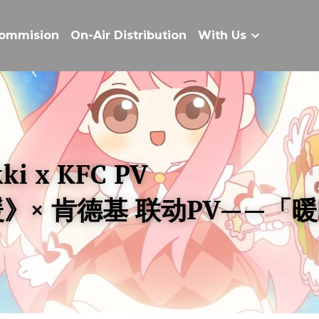
ommision
On-Air Distribution
With Us
kki x KFC PV
》× 肯德基 联动PV——「