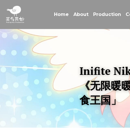
Home
About
Production
C
Inifite Ni
《无限暖暖
食王国」